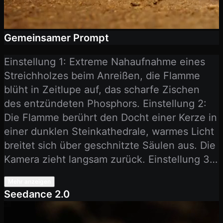
Gemeinsamer Prompt
Einstellung 1: Extreme Nahaufnahme eines
Streichholzes beim Anreißen, die Flamme
blüht in Zeitlupe auf, das scharfe Zischen
des entzündeten Phosphors. Einstellung 2:
Die Flamme berührt den Docht einer Kerze in
einer dunklen Steinkathedrale, warmes Licht
breitet sich über geschnitzte Säulen aus. Die
Kamera zieht langsam zurück. Einstellung 3:
Totale des gesamten Kathedraleninneren,
Mehr anzeigen
erleuchtet von Hunderten Kerzen,
Seedance 2.0
Orgelmusik schwillt an, Staubpartikel treiben
durch goldene Lichtstrahlen.