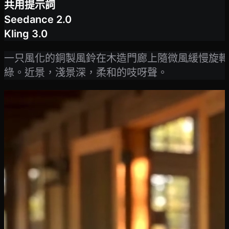
共用提示詞
Seedance 2.0
Kling 3.0
一只風化的銅製風鈴在木造門廊上隨微風緩慢旋轉
綠。近景，淺景深，柔和的吱呀聲。