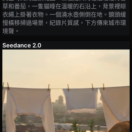
草和番茄，一隻貓睡在溫暖的石沿上，背景裡晾
衣繩上掛著衣物。一個澆水壺側倒在地。鏡頭緩
慢橫移掃過場景，紀錄片質感，下方傳來城市環
境聲。
Seedance 2.0