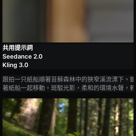
共用提示詞
Seedance 2.0
Kling 3.0
跟拍一只紙船順著苔蘚森林中的狹窄溪流漂下。鏡
著紙船一起移動。斑駁光影，柔和的環境水聲，輕