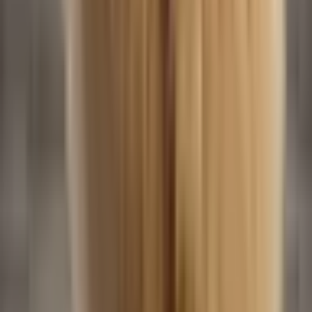
BabyBoo