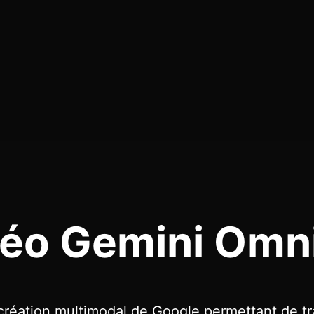
déo Gemini Omni
réation multimodal de Google permettant de tra