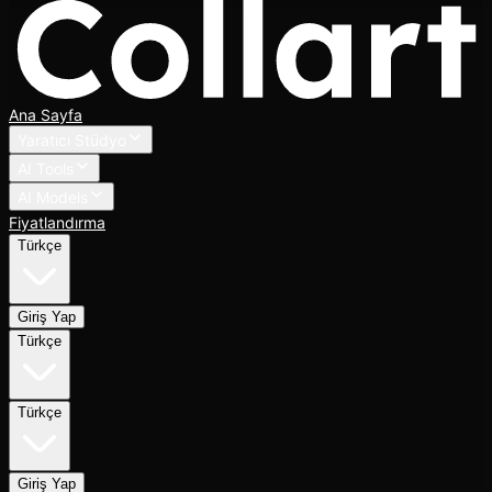
Ana Sayfa
Yaratıcı Stüdyo
AI Tools
AI Models
Fiyatlandırma
Türkçe
Giriş Yap
Türkçe
Türkçe
Giriş Yap