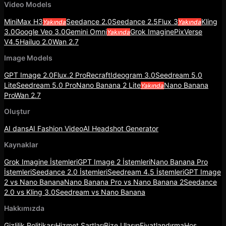
Video Models
MiniMax H3
Seedance 2.0
Seedance 2.5
Flux 3
Kling
Yakında
Yakında
3.0
Google Veo 3.0
Gemini Omni
Grok Imagine
PixVerse
Yakında
V4.5
Hailuo 2.0
Wan 2.7
Image Models
GPT Image 2.0
Flux.2 Pro
Recraft
Ideogram 3.0
Seedream 5.0
Lite
Seedream 5.0 Pro
Nano Banana 2 Lite
Nano Banana
Yakında
Pro
Wan 2.7
Oluştur
AI dans
AI Fashion Video
AI Headshot Generator
Kaynaklar
Grok Imagine İstemleri
GPT Image 2 İstemleri
Nano Banana Pro
İstemleri
Seedance 2.0 İstemleri
Seedream 4.5 İstemleri
GPT Image
2 vs Nano Banana
Nano Banana Pro vs Nano Banana 2
Seedance
2.0 vs Kling 3.0
Seedream vs Nano Banana
Hakkımızda
Gizlilik Politikası
Hizmet Şartları
Bize Ulaşın
Fiyatlandırma
Hoş