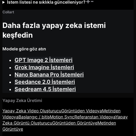
+
-
İstem listesi ne sıklıkla güncelleniyor?
Collart
Daha fazla yapay zeka istemi
keşfedin
Modele göre göz atın
GPT Image 2 İstemleri
Grok Imagine İstemleri
Nano Banana Pro İstemleri
Seedance 2.0 İstemleri
Seedream 4.5 İstemleri
Yapay Zeka Üretimi
Yapay Zeka Video Oluşturucu
Görüntüden Videoya
Metinden
Videoya
Başlangıç / bitiş
Motion Sync
Referanstan Videoya
Yapay
Zeka Görüntü Oluşturucu
Görüntüden Görüntüye
Metinden
Görüntüye