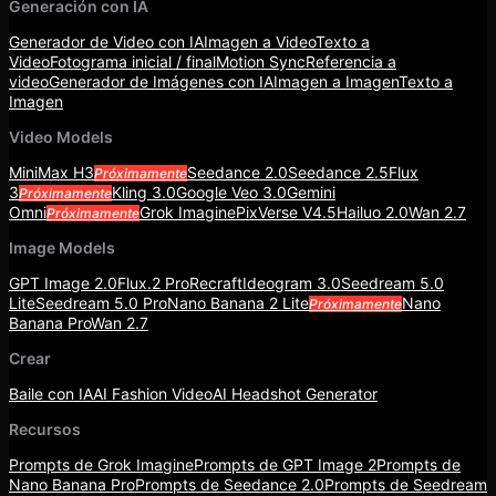
Generación con IA
Generador de Video con IA
Imagen a Video
Texto a
Video
Fotograma inicial / final
Motion Sync
Referencia a
video
Generador de Imágenes con IA
Imagen a Imagen
Texto a
Imagen
Video Models
MiniMax H3
Seedance 2.0
Seedance 2.5
Flux
Próximamente
3
Kling 3.0
Google Veo 3.0
Gemini
Próximamente
Omni
Grok Imagine
PixVerse V4.5
Hailuo 2.0
Wan 2.7
Próximamente
Image Models
GPT Image 2.0
Flux.2 Pro
Recraft
Ideogram 3.0
Seedream 5.0
Lite
Seedream 5.0 Pro
Nano Banana 2 Lite
Nano
Próximamente
Banana Pro
Wan 2.7
Crear
Baile con IA
AI Fashion Video
AI Headshot Generator
Recursos
Prompts de Grok Imagine
Prompts de GPT Image 2
Prompts de
Nano Banana Pro
Prompts de Seedance 2.0
Prompts de Seedream