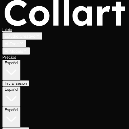
Inicio
Estudio Creativo
AI Tools
AI Models
Precios
Español
Iniciar sesión
Español
Español