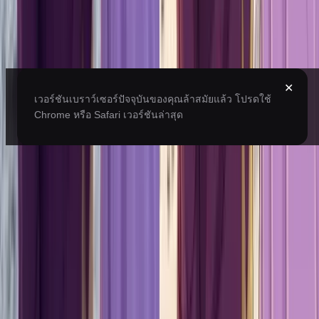
Private Moments
© 2026 Collart.ai.
สงวนลิขสิทธิ์ทั้งหมด
Love on Film
✕
เวอร์ชันเบราว์เซอร์ปัจจุบันของคุณล้าสมัยแล้ว โปรดใช้
Aqua Flex
Chrome หรือ Safari เวอร์ชันล่าสุด
Urban Pup