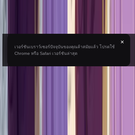
Luxury Hotel
Private Moments
© 2026 Collart.ai.
สงวนลิขสิทธิ์ทั้งหมด
Love on Film
✕
เวอร์ชันเบราว์เซอร์ปัจจุบันของคุณล้าสมัยแล้ว โปรดใช้
Aqua Flex
Chrome หรือ Safari เวอร์ชันล่าสุด
Urban Pup