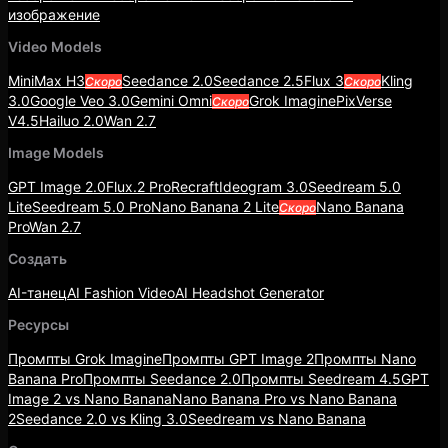
изображение
Video Models
MiniMax H3
Seedance 2.0
Seedance 2.5
Flux 3
Kling
Скоро
Скоро
3.0
Google Veo 3.0
Gemini Omni
Grok Imagine
PixVerse
Скоро
V4.5
Hailuo 2.0
Wan 2.7
Image Models
GPT Image 2.0
Flux.2 Pro
Recraft
Ideogram 3.0
Seedream 5.0
Lite
Seedream 5.0 Pro
Nano Banana 2 Lite
Nano Banana
Скоро
Pro
Wan 2.7
Создать
AI-танец
AI Fashion Video
AI Headshot Generator
Ресурсы
Промпты Grok Imagine
Промпты GPT Image 2
Промпты Nano
Banana Pro
Промпты Seedance 2.0
Промпты Seedream 4.5
GPT
Image 2 vs Nano Banana
Nano Banana Pro vs Nano Banana
2
Seedance 2.0 vs Kling 3.0
Seedream vs Nano Banana