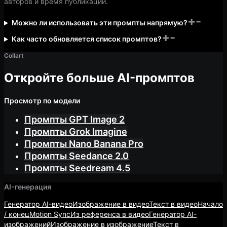
авторов и время публикации.
+
-
Можно ли использовать эти промпты напрямую?
+
-
Как часто обновляется список промптов?
Collart
Откройте больше AI-промптов
Просмотр по модели
Промпты GPT Image 2
Промпты Grok Imagine
Промпты Nano Banana Pro
Промпты Seedance 2.0
Промпты Seedream 4.5
AI-генерация
Генератор AI-видео
Изображение в видео
Текст в видео
Начало
/ конец
Motion Sync
Из референса в видео
Генератор AI-
изображений
Изображение в изображение
Текст в