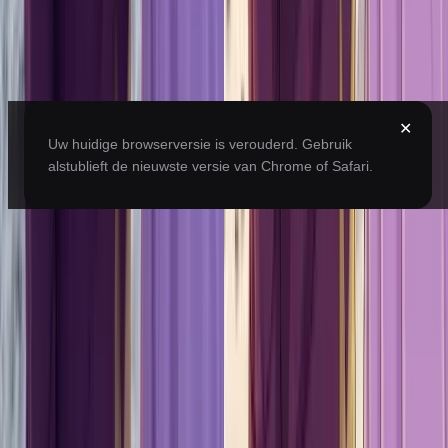
© 2026 Collart.ai.
Alle rechten voorbehouden.
✕
Uw huidige browserversie is verouderd. Gebruik
alstublieft de nieuwste versie van Chrome of Safari.
Baby Dance