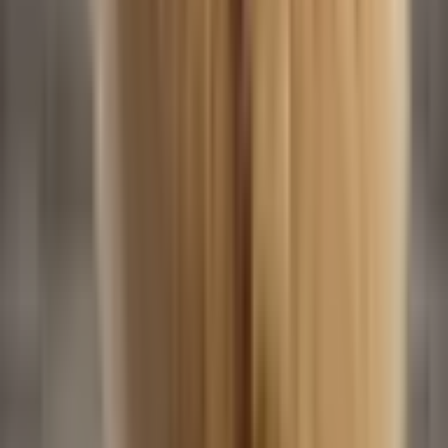
BabyBoo