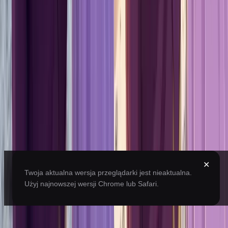
© 2026 Collart.ai.
Wszystkie prawa zastrzeżone.
✕
Twoja aktualna wersja przeglądarki jest nieaktualna.
Użyj najnowszej wersji Chrome lub Safari.
Baby Dance