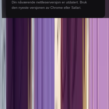
Din nåværende nettleserversjon er utdatert. Bruk
den nyeste versjonen av Chrome eller Safari.
Baby Dance