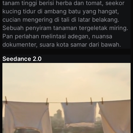
tanam tinggi berisi herba dan tomat, seekor
kucing tidur di ambang batu yang hangat,
cucian mengering di tali di latar belakang.
Sebuah penyiram tanaman tergeletak miring.
Pan perlahan melintasi adegan, nuansa
dokumenter, suara kota samar dari bawah.
Seedance 2.0