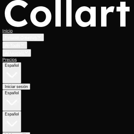
Inicio
Estudio Creativo
AI Tools
AI Models
Precios
Español
Iniciar sesión
Español
Español