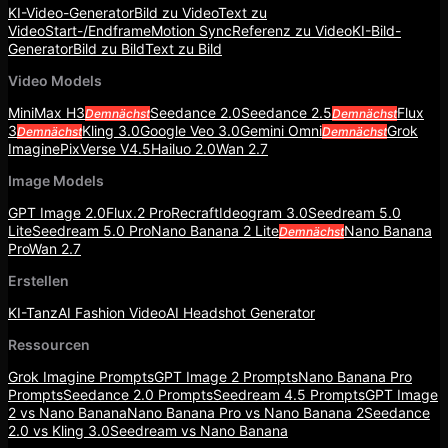
KI-Video-Generator
Bild zu Video
Text zu
Video
Start-/Endframe
Motion Sync
Referenz zu Video
KI-Bild-
Generator
Bild zu Bild
Text zu Bild
Video Models
MiniMax H3
Seedance 2.0
Seedance 2.5
Flux
Demnächst
Demnächst
3
Kling 3.0
Google Veo 3.0
Gemini Omni
Grok
Demnächst
Demnächst
Imagine
PixVerse V4.5
Hailuo 2.0
Wan 2.7
Image Models
GPT Image 2.0
Flux.2 Pro
Recraft
Ideogram 3.0
Seedream 5.0
Lite
Seedream 5.0 Pro
Nano Banana 2 Lite
Nano Banana
Demnächst
Pro
Wan 2.7
Erstellen
KI-Tanz
AI Fashion Video
AI Headshot Generator
Ressourcen
Grok Imagine Prompts
GPT Image 2 Prompts
Nano Banana Pro
Prompts
Seedance 2.0 Prompts
Seedream 4.5 Prompts
GPT Image
2 vs Nano Banana
Nano Banana Pro vs Nano Banana 2
Seedance
2.0 vs Kling 3.0
Seedream vs Nano Banana