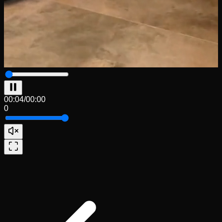
00:04
/
00:00
0