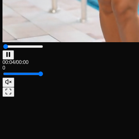
00:00
/
00:00
0