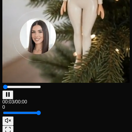
00:04
/
00:00
0