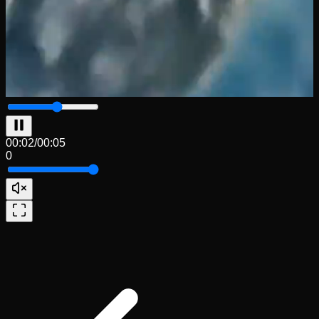
00:03
/
00:05
0